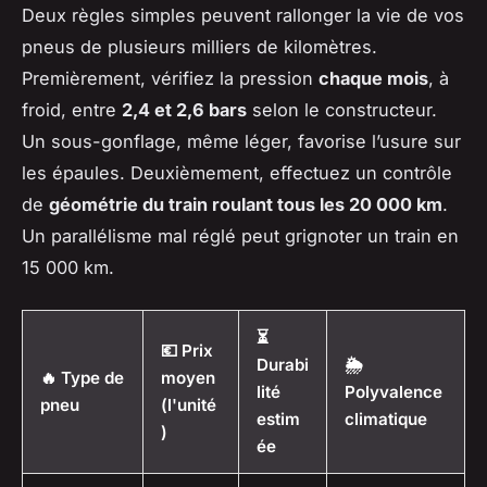
Deux règles simples peuvent rallonger la vie de vos
pneus de plusieurs milliers de kilomètres.
Premièrement, vérifiez la pression
chaque mois
, à
froid, entre
2,4 et 2,6 bars
selon le constructeur.
Un sous-gonflage, même léger, favorise l’usure sur
les épaules. Deuxièmement, effectuez un contrôle
de
géométrie du train roulant tous les 20 000 km
.
Un parallélisme mal réglé peut grignoter un train en
15 000 km.
⏳
💶 Prix
Durabi
🌦️
🔥 Type de
moyen
lité
Polyvalence
pneu
(l'unité
estim
climatique
)
ée