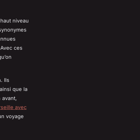
 haut niveau
, synonymes
connues
. Avec ces
qu’on
. Ils
ainsi que la
 avant,
seille avec
 un voyage