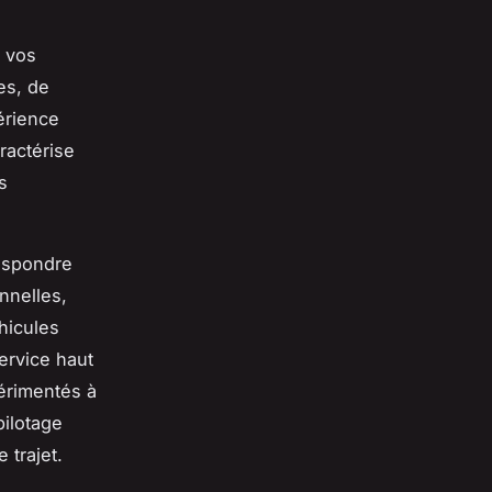
t vos
es, de
érience
ractérise
s
respondre
nnelles,
hicules
ervice haut
érimentés à
pilotage
 trajet.