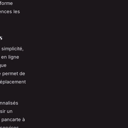
sforme
ences les
s
simplicité,
 en ligne
que
té permet de
déplacement
onnalisés
sir un
 pancarte à
 services