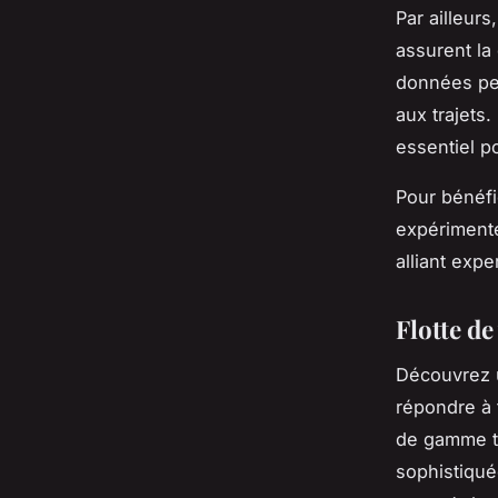
Par ailleurs
assurent la 
données per
aux trajets
essentiel po
Pour bénéfi
expérimenté
alliant exp
Flotte de
Découvrez u
répondre à 
de gamme te
sophistiqué