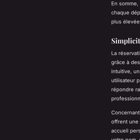
En somme, c
chaque dép
plus élevée
Simplici
La réservat
grâce à des
intuitive, 
utilisateur 
répondre ra
professionn
Concernant 
offrent une
accueil per
votre nom, 