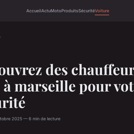
Accueil
Actu
Moto
Produits
Sécurité
Voiture
e
ouvrez des chauffeur
 à marseille pour vo
rité
ctobre 2025 — 6 min de lecture