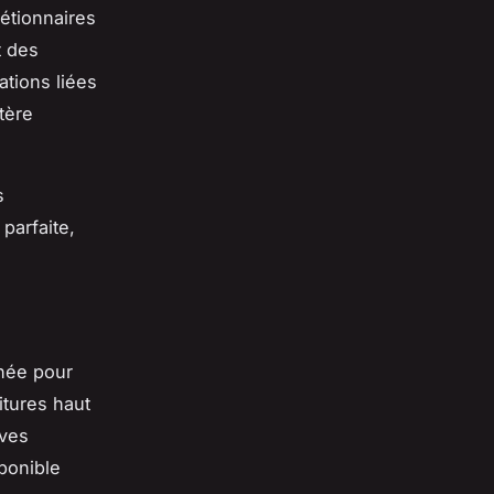
rétionnaires
t des
tions liées
tère
s
parfaite,
née pour
itures haut
ives
ponible