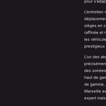
pour s’adap
L’entretien 
déplacemen
sièges en c
raffinée et 
les véhicul
prestigieux
L’un des at
précisément
des soirées
haut de gam
de gamme, 
Marseille a
expert mais