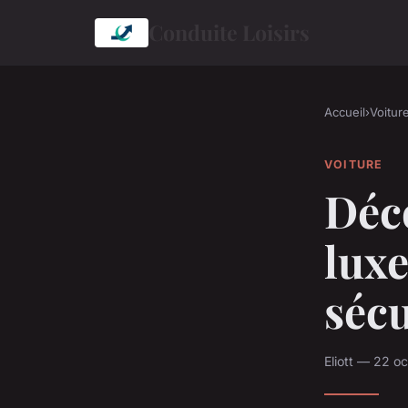
Conduite Loisirs
Accueil
›
Voitur
VOITURE
Déc
luxe
sécu
Eliott — 22 o