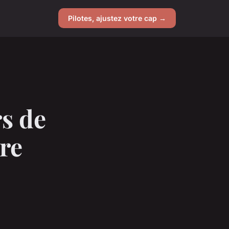
Pilotes, ajustez votre cap →
s de
tre