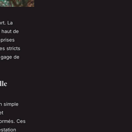
rt. La
e haut de
prises
es stricts
n gage de
lle
un simple
et
formés. Ces
estation