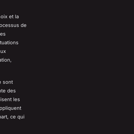
oix et la
rocessus de
des
tuations
aux
ation,
e sont
nte des
isent les
ppliquent
art, ce qui